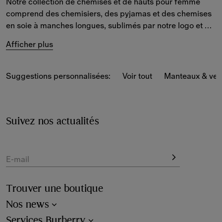
Notre collection de chemises et de hauts pour femme 
comprend des chemisiers, des pyjamas et des chemises 
en soie à manches longues, sublimés par notre logo et 
une variété d'imprimés. 
Afficher plus
Retrouvez nos créations faisant référence à notre 
héritage, telles que nos chemises en coton à 
carreaux 
Suggestions personnalisées:
Voir tout
Manteaux & ves
Burberry Check
 et nos pièces en denim à manches 
courtes ornées de motifs de la nouvelle saison. 
Nos modèles casual en soie présentent des designs de 
Suivez nos actualités
saison, aux côtés de chemises slim classiques et de 
vêtements sans manches inspirés par les subcultures 
britanniques.
E-mail
Trouver une boutique
Nos news
Services Burberry