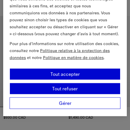
$890.00 CAD
$1,090.00 CAD
similaires à ces fins, et acceptez que nous
Chemise classique en popeline de coton à volants, $890.00 CAD
Chemise classique en coton Ch
communiquions vos données à nos partenaires. Vous
pouvez sinon choisir les types de cookies que vous
Nouveautés
souhaitez accepter ou désactiver en cliquant sur « Gérer
» ci-dessous (vous pouvez changer d’avis à tout moment).
Pour plus d’informations sur notre utilisation des cookies,
consultez notre
Politique relative à la protection des
données
et notre
Politique en matière de cookies
.
Tout accepter
Tout refuser
Gérer
Chemisier en popeline de coton
Chemise casual rayée en soie
$930.00 CAD
$1,490.00 CAD
Chemisier en popeline de coton, $930.00 CAD
Chemise casual rayée en soie, 