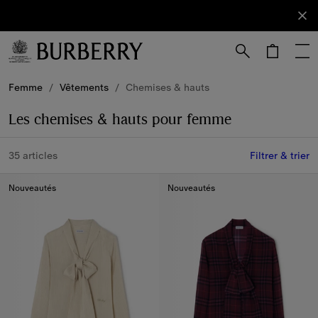
S'abonner
Abonnez-
vous à
notre
newsletter.
Passer au contenu principal
Passer au pied de page
Femme
/
Vêtements
/
Chemises & hauts
Les chemises & hauts pour femme
35 articles
Filtrer & trier
Nouveautés
Nouveautés