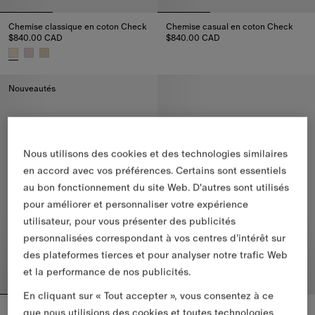
Chemise classique en coton Check
Chemise casual en coton Check
$840.00 CAD
$840.00 CAD
Chemise casual en coton Chec
Chemise classique en coton Check, $840.00 CAD
Nouveautés
Nous utilisons des cookies et des technologies similaires
en accord avec vos préférences. Certains sont essentiels
au bon fonctionnement du site Web. D'autres sont utilisés
pour améliorer et personnaliser votre expérience
utilisateur, pour vous présenter des publicités
personnalisées correspondant à vos centres d’intérêt sur
des plateformes tierces et pour analyser notre trafic Web
et la performance de nos publicités.
En cliquant sur « Tout accepter », vous consentez à ce
Chemise classique en popeline de coton à volants
Chemise classique en coton Check
que nous utilisions des cookies et toutes technologies